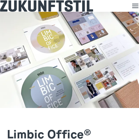
zukunftStil
M
Limbic Office®